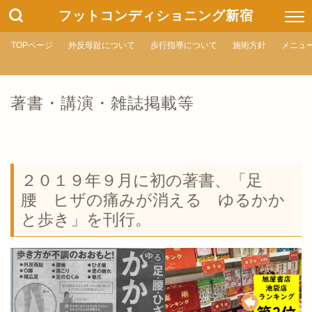
フットコンディショニング新宿
TOPページ
外反母趾について
歩行指導について
施術方針
メニュ
著書・講演・雑誌掲載等
２０１９年９月に初の著書、「足
腰 ヒザの痛みが消える ゆるかか
と歩き」を刊行。