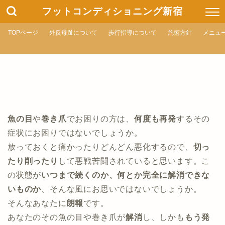
フットコンディショニング新宿
TOPページ
外反母趾について
歩行指導について
施術方針
メニュ
魚の目
や
巻き爪
でお困りの方は、
何度も再発
するその
症状にお困りではないでしょうか。
放っておくと痛かったりどんどん悪化するので、
切っ
たり削ったり
して悪戦苦闘されていると思います。こ
の状態が
いつまで続くのか、何とか完全に解消できな
いものか
、そんな風にお思いではないでしょうか。
そんなあなたに
朗報
です。
あなたのその魚の目や巻き爪が
解消
し、しかも
もう発