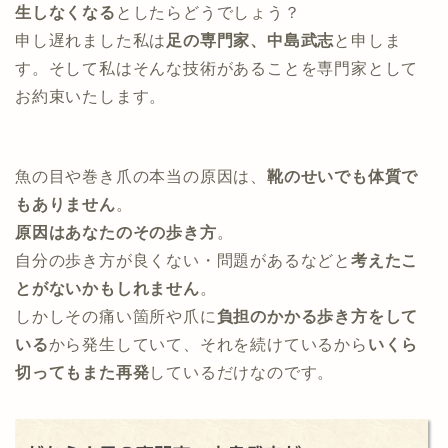
生しなくなる
としたらどうでしょう？
申し遅れました私は
足の専門家、中島武志
と申しま
す。そして私はそんな技術があることを専門家として
お約束いたします。
魚の目や巻き爪の本当の原因は、
靴のせいでも体質で
もありません
。
原因はあなたのその歩き方
。
自分の歩き方が良くない・問題があるなどと
考えたこ
とがないかもしれません
。
しかしその痛い箇所や爪に
負担のかかる歩き方をして
いる
から発生していて、それを続けているから
いくら
切ってもまた再発
しているだけなのです。