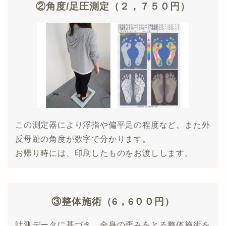
②角度/足圧測定（２，７５０円）
この測定器により浮指や偏平足の程度など、また外
反母趾の角度が数字で分かります。
お帰り時には、印刷したものをお渡しします。
③整体施術（6，6００円）
計測データに基づき、全身の歪みをとる整体施術を