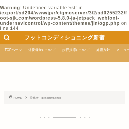
Warning
: Undefined variable $str in
/export/sd204/www/jp/r/e/gmoserver/3/2/sd0255232/f
oot-sjk.com/wordpress-5.8.0-ja-jetpack_webfont-
undernavicontrol/wp-content/themes/jin/ogp.php
on
line
144
フットコンディショニング新宿
TOPページ
外反母趾について
歩行指導について
施術方針
メニュ
HOME
投稿者：lptools@admin