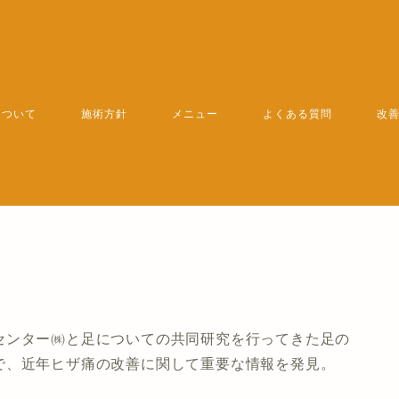
について
施術方針
メニュー
よくある質問
改
センター㈱と足についての共同研究を行ってきた足の
で、近年ヒザ痛の改善に関して重要な情報を発見。