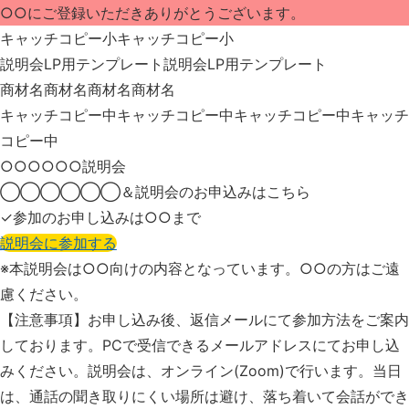
○○にご登録いただきありがとうございます。
キャッチコピー小キャッチコピー小
説明会LP用テンプレート
説明会LP用テンプレート
商材名商材名商材名商材名
キャッチコピー中キャッチコピー中
キャッチコピー中キャッチ
コピー中
○○○○○○説明会
◯◯◯◯◯◯＆説明会の
お申込みはこちら
✓参加のお申し込みは○○まで
説明会に参加する
※本説明会は○○向けの内容となっています。
○○の方はご遠
慮ください。
【注意事項】お申し込み後、返信メールにて参加方法をご案内
しております。PCで受信できるメールアドレスにてお申し込
みください。説明会は、オンライン(Zoom)で行います。当日
は、通話の聞き取りにくい場所は避け、落ち着いて会話ができ