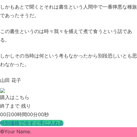
しかもあとで聞くとそれは書生という人間中で
一番獰悪な種族
であったそうだ。
この書生というのは時々我々を捕えて煮て食うという話であ
る。
しかしその当時は何という考もなかったから
別段恐しいとも思
わなかった。
山田 花子
購入はこちら
終了まで 残り
00日00時間00分00秒
特別価格で今すぐ手に入れる
©Your Name.