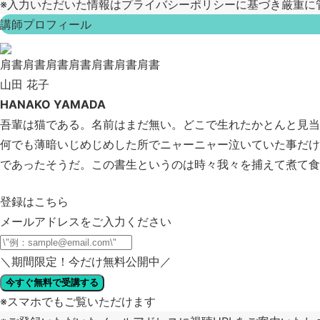
※入力いただいた情報はプライバシーポリシーに基づき厳重に
講師プロフィール
肩書肩書肩書肩書肩書肩書肩書
山田 花子
HANAKO YAMADA
吾輩は猫である。名前はまだ無い。どこで生れたかとんと見当
何でも薄暗いじめじめした所でニャーニャー泣いていた事だけ
であったそうだ。この書生というのは時々我々を捕えて煮て食
登録はこちら
メールアドレスをご入力ください
＼
期間限定！今だけ無料公開中
／
今すぐ無料で受講する
※スマホでもご覧いただけます