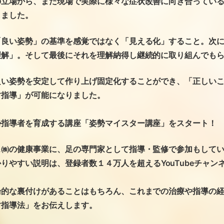
の立場から、また現場で実際に様々な症状改善に向き合ってい
しました。
「良い姿勢」の基準を感覚ではなく「見える化」すること。次
理解」。そして最後にそれを理解納得し継続的に取り組んでも
良い姿勢を安定して作り上げ固定化することができ、「正しい
す指導」が可能になりました。
勢指導者を育成する講座「姿勢マイスター講座」をスタート！
ス㈱の健康事業に、足の専門家として指導・監修で参加もして
りやすい説明は、登録者数１４万人を超えるYouTubeチャン
論的な裏付けがあることはもちろん、これまでの治療や指導の
す指導法」をお伝えします。