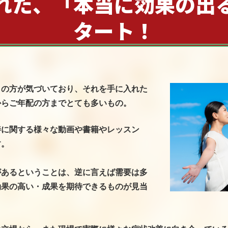
れた、
「
本当に効果の出
タート！
くの方が気づいており、それを手に入れた
からご年配の方までとても多いもの。
善に関する様々な動画や書籍やレッスン
す。
があるということは、逆に言えば需要は多
効果の高い・成果を期待できるものが見当