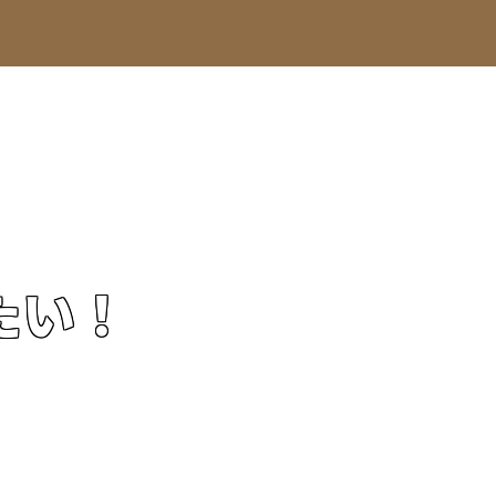
、
たい！